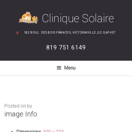
182 BOUL. DES BOIS FRANCS S, VICTORIAVILLE, QC G6P 4S7
819 751 6149
Menu
Posted on by
image Info
Dimensions
:
390 × 223