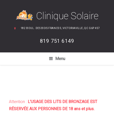
182 BOUL. DES BOIS FRANCS S, VICTORIAVILLE, QC G6P 4S7
819 751 6149
Menu
Attention :
L’USAGE DES LITS DE BRONZAGE EST
RÉSERVÉE AUX PERSONNES DE 18 ans et plus.